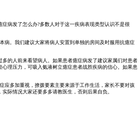
癔症病发了怎么办?多数人对于这一疾病表现类型认识不是很
发本病。我们建议大家将病人安置到单独的房间及时服用抗癔症
过多的人前来看望病人。如果患者癔症病发了建议家属们对患者
轻心理压力，可吸入氨液树立癔症患者战胜疾病的信心。如果患
癔症应多加重视，撩拨要素主要来源于工作生活，家长不要对孩
，实际情况大家还要多多请教医生，否则后果自负。