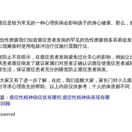
癔症是较为常见的一种心理疾病会影响孩子的身心健康。那么，
少负性撩拨我们知道癔症患者发病的罕见的负性撩拨很多容易促
出现瘫痪时使用电脉冲治疗仪施行震颤疗法。
者防止不良暗示，在癔症患者发病避免过分关心的影响，例如让
果患者癔症病发了建议家属们对患者正确认识癔症使癔症患者减
者生活，保证癔症患者充分的睡觉防止癔症患者病发。
信大家又有了进一步了解，在此，我们提醒大家，家长门对小儿
时寻求心理医生的帮助。以上内容仅供参考，个人的体质都不同
篇：
癔症性精神病症状有哪些,癔症性精神病表现有哪
彩回顾
Reserved