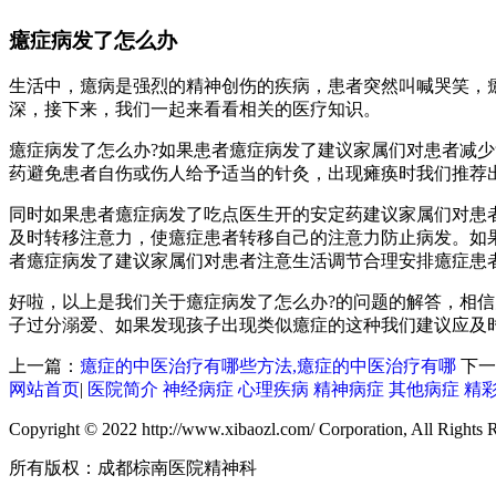
癔症病发了怎么办
生活中，癔病是强烈的精神创伤的疾病，患者突然叫喊哭笑，
深，接下来，我们一起来看看相关的医疗知识。
癔症病发了怎么办?如果患者癔症病发了建议家属们对患者减
药避免患者自伤或伤人给予适当的针灸，出现瘫痪时我们推荐
同时如果患者癔症病发了吃点医生开的安定药建议家属们对患
及时转移注意力，使癔症患者转移自己的注意力防止病发。如
者癔症病发了建议家属们对患者注意生活调节合理安排癔症患
好啦，以上是我们关于癔症病发了怎么办?的问题的解答，相
子过分溺爱、如果发现孩子出现类似癔症的这种我们建议应及
上一篇：
癔症的中医治疗有哪些方法,癔症的中医治疗有哪
下一
网站首页
|
医院简介
神经病症
心理疾病
精神病症
其他病症
精
Copyright © 2022 http://www.xibaozl.com/ Corporation, All Rights 
所有版权：成都棕南医院精神科