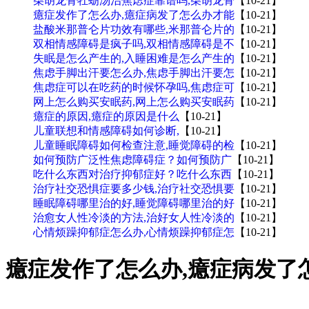
柴胡龙骨牡蛎汤治焦虑症靠谱吗,柴胡龙骨
【10-21】
癔症发作了怎么办,癔症病发了怎么办才能
【10-21】
盐酸米那普仑片功效有哪些,米那普仑片的
【10-21】
双相情感障碍是疯子吗,双相情感障碍是不
【10-21】
失眠是怎么产生的,入睡困难是怎么产生的
【10-21】
焦虑手脚出汗要怎么办,焦虑手脚出汗要怎
【10-21】
焦虑症可以在吃药的时候怀孕吗,焦虑症可
【10-21】
网上怎么购买安眠药,网上怎么购买安眠药
【10-21】
癔症的原因,癔症的原因是什么
【10-21】
儿童联想和情感障碍如何诊断,
【10-21】
儿童睡眠障碍如何检查注意,睡觉障碍的检
【10-21】
如何预防广泛性焦虑障碍症？如何预防广
【10-21】
吃什么东西对治疗抑郁症好？吃什么东西
【10-21】
治疗社交恐惧症要多少钱,治疗社交恐惧要
【10-21】
睡眠障碍哪里治的好,睡觉障碍哪里治的好
【10-21】
治愈女人性冷淡的方法,治好女人性冷淡的
【10-21】
心情烦躁抑郁症怎么办,心情烦躁抑郁症怎
【10-21】
癔症发作了怎么办,癔症病发了