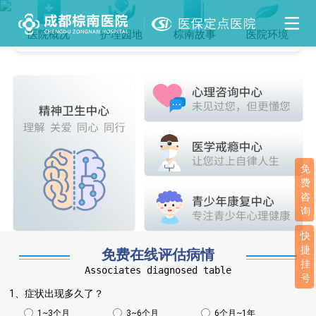
医院概况
护理园地
棕南故事
医院环境
免
费
咨
询
快
捷
免费在线评估病情
挂
Associates diagnosed table
号
1、症状出现多久了？
1~3个月
3~6个月
6个月~1年