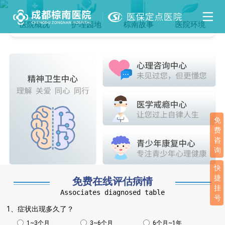
医院概况
护理园地
棕南故事
医院环境
免
费
咨
询
快
捷
免费在线评估病情
挂
Associates diagnosed table
号
1、症状出现多久了？
1~3个月
3~6个月
6个月~1年