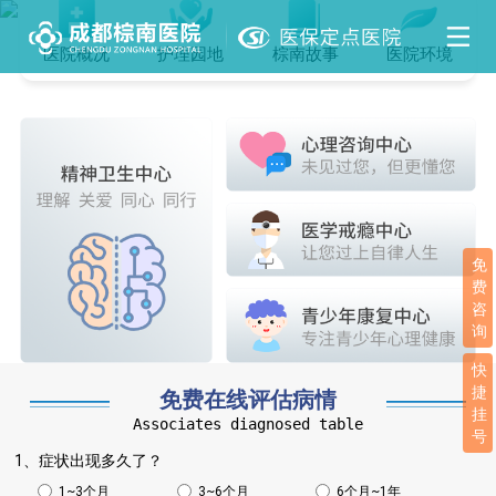
医院概况
护理园地
棕南故事
医院环境
免
费
咨
询
快
捷
免费在线评估病情
挂
Associates diagnosed table
号
1、症状出现多久了？
1~3个月
3~6个月
6个月~1年