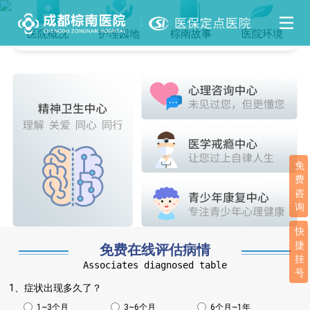
医院概况
护理园地
棕南故事
医院环境
免
费
咨
询
快
捷
免费在线评估病情
挂
Associates diagnosed table
号
1、症状出现多久了？
1~3个月
3~6个月
6个月~1年