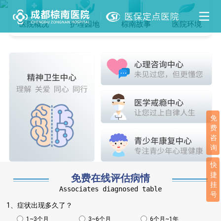
医院概况
护理园地
棕南故事
医院环境
免
费
咨
询
快
捷
免费在线评估病情
挂
Associates diagnosed table
号
1、症状出现多久了？
1~3个月
3~6个月
6个月~1年