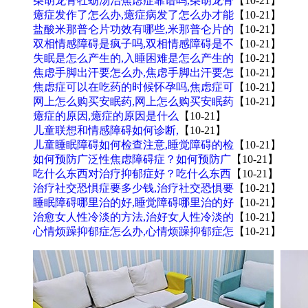
柴胡龙骨牡蛎汤治焦虑症靠谱吗,柴胡龙骨
【10-21】
癔症发作了怎么办,癔症病发了怎么办才能
【10-21】
盐酸米那普仑片功效有哪些,米那普仑片的
【10-21】
双相情感障碍是疯子吗,双相情感障碍是不
【10-21】
失眠是怎么产生的,入睡困难是怎么产生的
【10-21】
焦虑手脚出汗要怎么办,焦虑手脚出汗要怎
【10-21】
焦虑症可以在吃药的时候怀孕吗,焦虑症可
【10-21】
网上怎么购买安眠药,网上怎么购买安眠药
【10-21】
癔症的原因,癔症的原因是什么
【10-21】
儿童联想和情感障碍如何诊断,
【10-21】
儿童睡眠障碍如何检查注意,睡觉障碍的检
【10-21】
如何预防广泛性焦虑障碍症？如何预防广
【10-21】
吃什么东西对治疗抑郁症好？吃什么东西
【10-21】
治疗社交恐惧症要多少钱,治疗社交恐惧要
【10-21】
睡眠障碍哪里治的好,睡觉障碍哪里治的好
【10-21】
治愈女人性冷淡的方法,治好女人性冷淡的
【10-21】
心情烦躁抑郁症怎么办,心情烦躁抑郁症怎
【10-21】